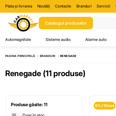
Plata și livrarea
Noutăți
Contacte
Branduri
Servicii
Catalogul produselor
Automagnitole
Sisteme audio
Alarme auto
PAGINA PRINCIPALĂ
BRANDURI
RENEGADE
Renegade
(11 produse)
Produse găsite: 11
0% / 10 luni
Doar în stoc