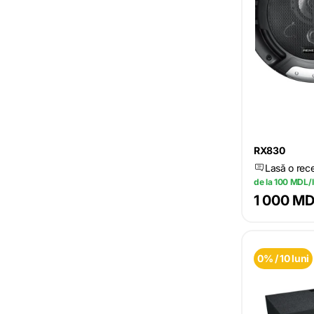
RX830
Lasă o rec
de la 100 MDL/
1 000 M
0% / 10 luni