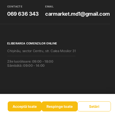
CONTACTE
EMAIL
069 636 343
carmarket.md1@gmail.com
ELIBERAREA COMENZILOR ONLINE
Chișinău, sector Centru, str. Calea Mosilor 31
Zile lucrătoare: 09:00 - 18:00
Sâmbătă: 09:00 - 14:00
Acceptă toate
Respinge toate
Setări