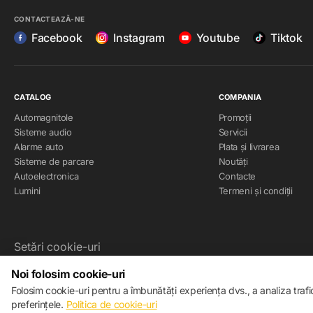
CONTACTEAZĂ-NE
Facebook
Instagram
Youtube
Tiktok
CATALOG
COMPANIA
Automagnitole
Promoții
Sisteme audio
Servicii
Alarme auto
Plata și livrarea
Sisteme de parcare
Noutăți
Autoelectronica
Contacte
Lumini
Termeni și condiții
Setări cookie-uri
Politica de cookie-uri
Noi folosim cookie-uri
Folosim cookie-uri pentru a îmbunătăți experiența dvs., a analiza traf
© 2013 – 2026 ECOM
preferințele.
Politica de cookie-uri