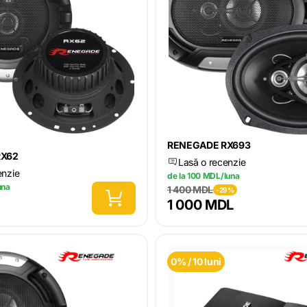
RENEGADE RX693
RX62
Lasă o recenzie
enzie
de la 100 MDL/luna
una
1 400 MDL
-29%
1 000 MDL
0% / 10 luni