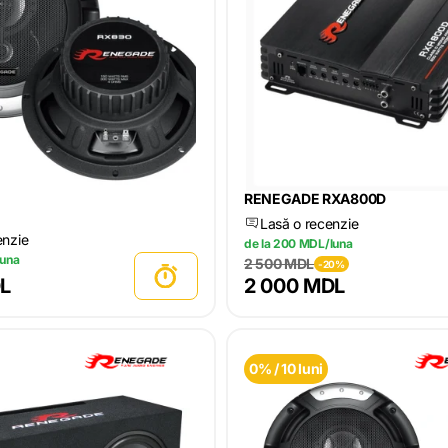
RENEGADE RXA800D
Lasă o recenzie
enzie
de la 200 MDL/luna
luna
2 500 MDL
-20%
DL
2 000 MDL
0% / 10 luni