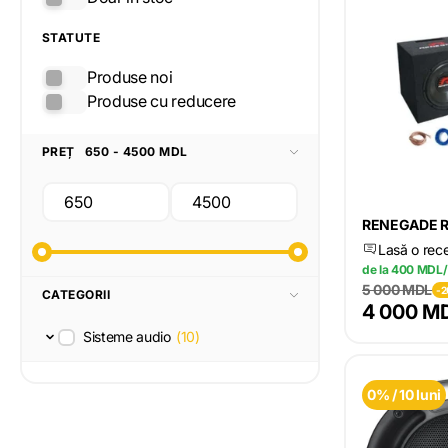
STATUTE
Produse noi
Produse cu reducere
PREȚ
650 - 4500 MDL
RENEGADE R
Lasă o rec
de la 400 MDL/
5 000 MDL
-
CATEGORII
4 000 M
Sisteme audio
(10)
0% / 10 luni