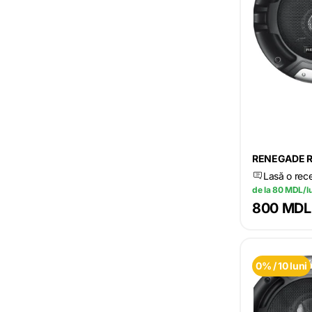
RENEGADE 
Lasă o rec
de la 80 MDL/l
800 MDL
0% / 10 luni