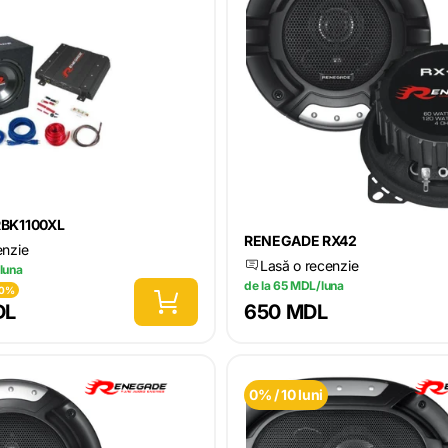
BK1100XL
RENEGADE RX42
enzie
Lasă o recenzie
luna
de la 65 MDL/luna
20%
DL
650 MDL
0% / 10 luni