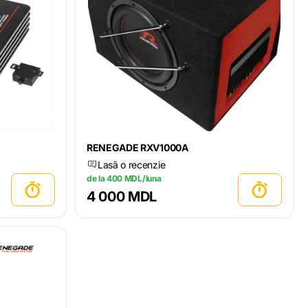
RENEGADE RXV1000A
Lasă o recenzie
de la 400 MDL/luna
4 000 MDL