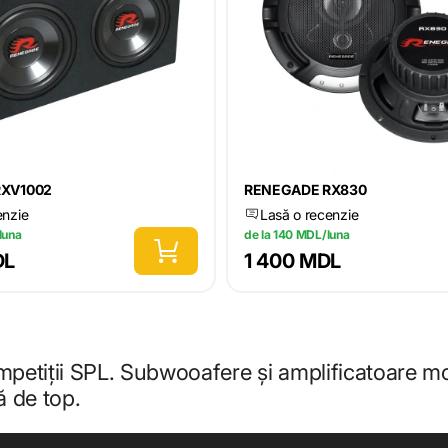
RXV1002
RENEGADE RX830
enzie
Lasă o recenzie
luna
de la 140 MDL/luna
DL
1 400 MDL
petiții SPL. Subwooafere și amplificatoare m
ă de top.