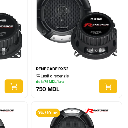
RENEGADE RX52
Lasă o recenzie
de la 75 MDL/luna
750 MDL
0% / 10 luni