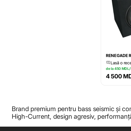
RENEGADE 
Lasă o rec
de la 450 MDL/
4 500 M
Brand premium pentru bass seismic și com
High-Current, design agresiv, performanț