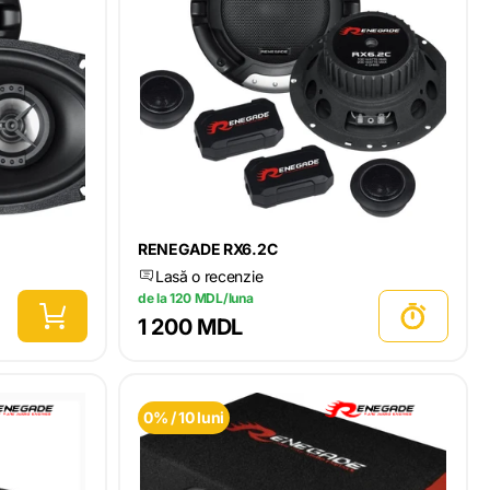
RENEGADE RX6.2C
Lasă o recenzie
de la 120 MDL/luna
1 200 MDL
0% / 10 luni