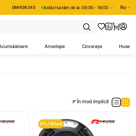
Ro
069 636 343
Astăzi lucrăm de la: 09:00 - 18:00
Acumulatoare
Anvelope
Covorașe
Huse
În mod implicit
0% / 10 luni