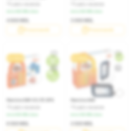
Lasă o recenzie
Lasă o recenzie
de la 460 MDL/luna
de la 300 MDL/luna
4 600 MDL
3 000 MDL
Precomandă
Precomandă
0% / 10 luni
0% / 10 luni
StarLine S96 V2 LTE GPS
StarLine A90
Lasă o recenzie
Lasă o recenzie
de la 650 MDL/luna
de la 350 MDL/luna
6 500 MDL
3 500 MDL