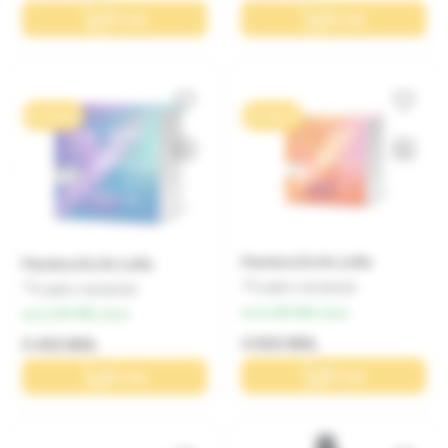
În coș
În coș
0% / 10 luni
0% / 10 luni
Pandora Dx 6x LoRa
Pandora Dx 9x LoRa
Lasă o recenzie
Lasă o recenzie
de la 485 MDL/luna
de la 545 MDL/luna
4 850 MDL
5 450 MDL
În coș
În coș