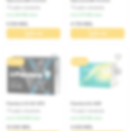
StarLine S96 V2 ECO
StarLine E96 V2 ECO
Lasă o recenzie
Lasă o recenzie
de la 555 MDL/luna
de la 470 MDL/luna
5 550 MDL
4 700 MDL
În coș
În coș
0% / 10 luni
0% / 10 luni
Pandora VX 4G GPS
Pandora Dx 40R
Lasă o recenzie
Lasă o recenzie
de la 1 000 MDL/luna
de la 405 MDL/luna
10 000 MDL
4 050 MDL