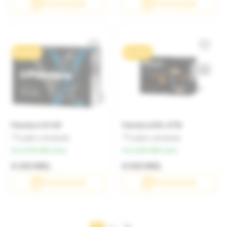
Precomandă
Precomandă
0% / 10 luni
0% / 10 luni
Pandora VX 4G
Pandora DXL 4710
Lasă o recenzie
Lasă o recenzie
de la 830 MDL/luna
de la 800 MDL/luna
8 300 MDL
8 000 MDL
Precomandă
Precomandă