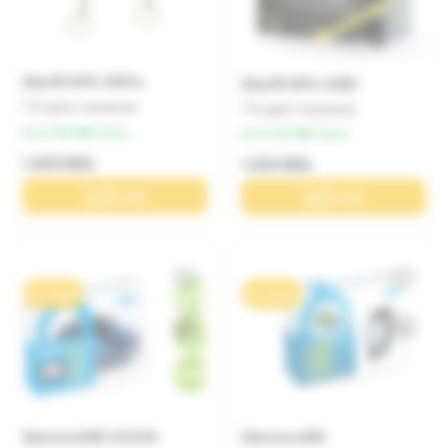
Sheriff APS-35Pro
Sheriff APS-2400
Lasă o recenzie
Lasă o recenzie
de la 140 MDL/luna
de la 120 MDL/luna
1 400 MDL
1 200 MDL
În coș
În coș
0% / 10 luni
0% / 10 luni
StarLine E66 V2 ECO
StarLine A60