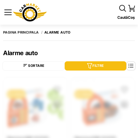
Caută
Coș
PAGINA PRINCIPALĂ
ALARME AUTO
Alarme auto
SORTARE
FILTRE
0% / 10 luni
0% / 10 luni