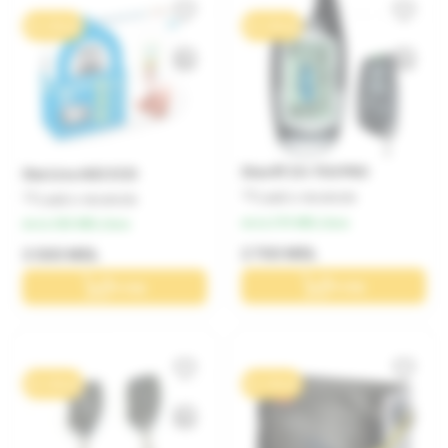
0% / 10 luni
0% / 10 luni
Sheriff ZX-750 PRO
StarLine A63 ECO
Lasă o recenzie
Lasă o recenzie
de la 270 MDL/luna
de la 350 MDL/luna
2 700 MDL
3 500 MDL
În coș
În coș
0% / 10 luni
0% / 10 luni