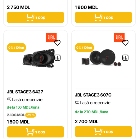
2 750 MDL
1 900 MDL
În coș
În coș
0% / 10 luni
0% / 10 luni
JBL STAGE3 6427
JBL STAGE3 607C
Lasă o recenzie
Lasă o recenzie
de la 150 MDL/luna
de la 270 MDL/luna
2 100 MDL
-29%
2 700 MDL
1 500 MDL
În coș
În coș