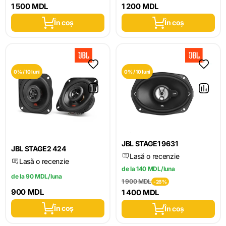
1 500 MDL
1 200 MDL
În coș
În coș
0% / 10 luni
0% / 10 luni
JBL STAGE1 9631
JBL STAGE2 424
Lasă o recenzie
Lasă o recenzie
de la 140 MDL/luna
de la 90 MDL/luna
1 900 MDL
-26%
900 MDL
1 400 MDL
În coș
În coș