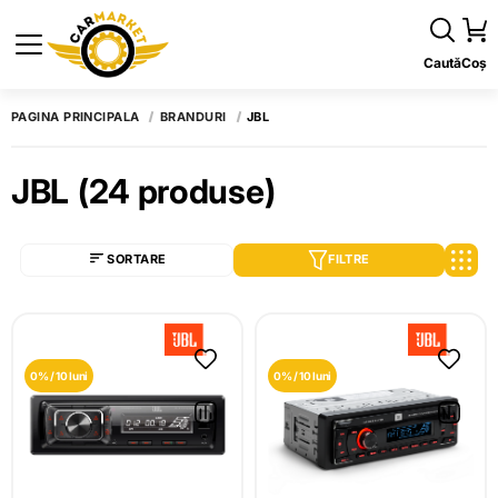
Caută
Coș
PAGINA PRINCIPALĂ
BRANDURI
JBL
JBL
(24 produse)
SORTARE
FILTRE
0% / 10 luni
0% / 10 luni