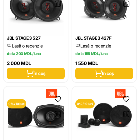
JBL STAGE3 527
JBL STAGE3 427F
Lasă o recenzie
Lasă o recenzie
de la 200 MDL/luna
de la 155 MDL/luna
2 000 MDL
1 550 MDL
În coș
În coș
0% / 10 luni
0% / 10 luni