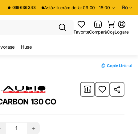
Ro
069 636 343
Astăzi lucrăm de la: 09:00 - 18:00
Favorite
Compară
Coș
Logare
vorașe
Huse
Copie Link-ul
 :
CARBON 130 CO
−
+