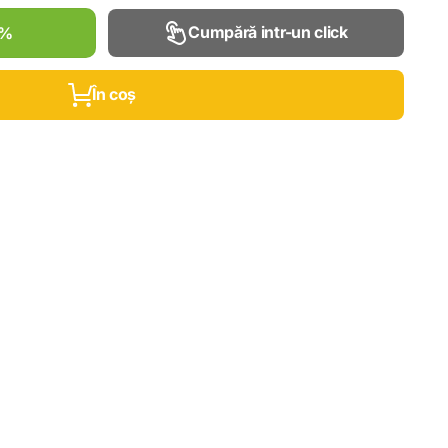
Cumpără intr-un click
0%
În coș