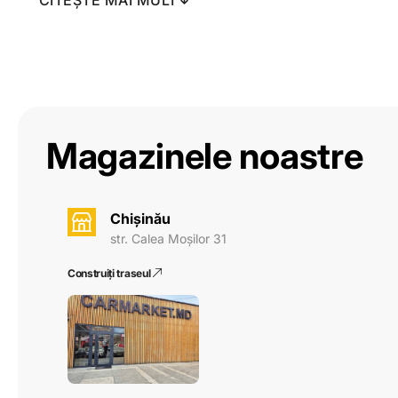
CITEȘTE MAI MULT
diametru exterior: 128/149 mm
adâncimea de instalare: 53 mm
Ø instalare: 114 mm
Magazinele noastre
Chișinău
str. Calea Moșilor 31
Construiți traseul