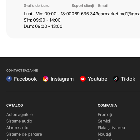
Grafic de lucru
Suport clienți
Email
Luni - Vin: 09:00 - 18:00
069 636 343
carmarket.md1@gma
Sîm: 09:00 - 14:00
Dum: 09:00 - 13:00
CONTACTEAZĂ-NE
Facebook
Instagram
Youtube
Tiktok
CATALOG
COMPANIA
Automagnitole
Promoții
Sisteme audio
Servicii
Alarme auto
Plata și livrarea
Sisteme de parcare
Noutăți