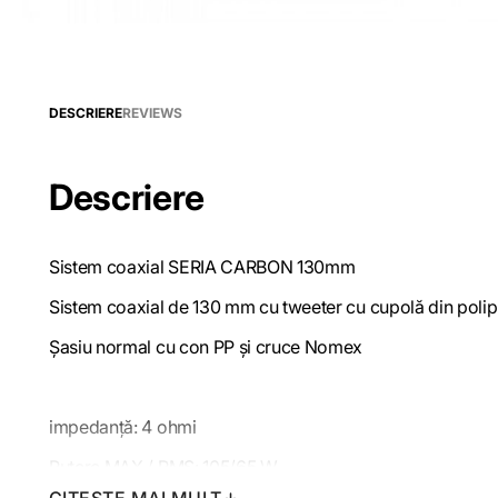
DESCRIERE
REVIEWS
Descriere
Sistem coaxial SERIA CARBON 130mm
Sistem coaxial de 130 mm cu tweeter cu cupolă din poli
Șasiu normal cu con PP și cruce Nomex
impedanță: 4 ohmi
Putere MAX / RMS: 105/65 W