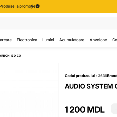
Produse la promoție
Toate rezultatele căutării [0 de produse]
parcare
Electronica
Lumini
Acumulatoare
Anvelope
Co
ARBON 130 CO
Codul produsului :
3636
Brand
AUDIO SYSTEM 
1 200 MDL