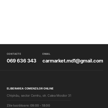
CONTACTE
EMAIL
069 636 343
carmarket.md1@gmail.com
ELIBERAREA COMENZILOR ONLINE
Chișinău, sector Centru, str. Calea Mosilor 31
Zile lucrătoare: 09:00 - 18:00