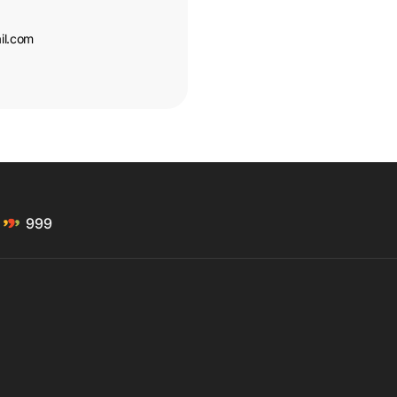
il.com
999