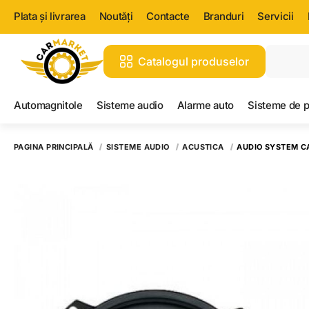
Plata și livrarea
Noutăți
Contacte
Branduri
Servicii
Catalogul produselor
Automagnitole
Sisteme audio
Alarme auto
Sisteme de 
PAGINA PRINCIPALĂ
SISTEME AUDIO
ACUSTICA
AUDIO SYSTEM C