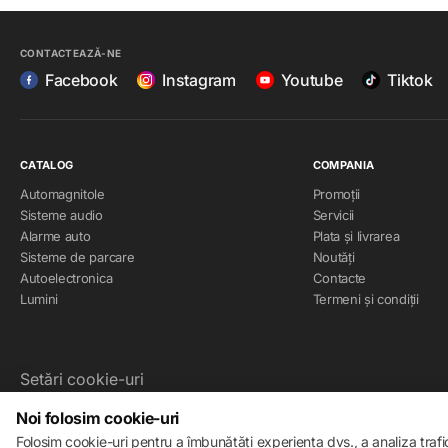
CONTACTEAZĂ-NE
Facebook
Instagram
Youtube
Tiktok
CATALOG
COMPANIA
Automagnitole
Promoții
Sisteme audio
Servicii
Alarme auto
Plata și livrarea
Sisteme de parcare
Noutăți
Autoelectronica
Contacte
Lumini
Termeni și condiții
Setări cookie-uri
Politica de cookie-uri
Noi folosim cookie-uri
Folosim cookie-uri pentru a îmbunătăți experiența dvs., a analiza traf