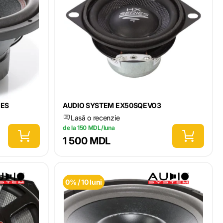
IES
AUDIO SYSTEM EX50SQEVO3
Lasă o recenzie
de la 150 MDL/luna
1 500 MDL
0% / 10 luni