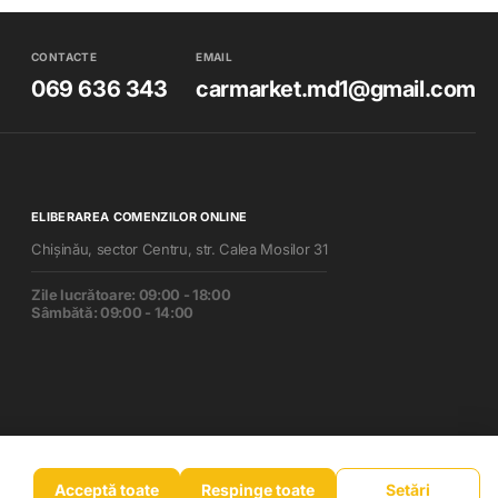
CONTACTE
EMAIL
069 636 343
carmarket.md1@gmail.com
ELIBERAREA COMENZILOR ONLINE
Chișinău, sector Centru, str. Calea Mosilor 31
Zile lucrătoare: 09:00 - 18:00
Sâmbătă: 09:00 - 14:00
Acceptă toate
Respinge toate
Setări