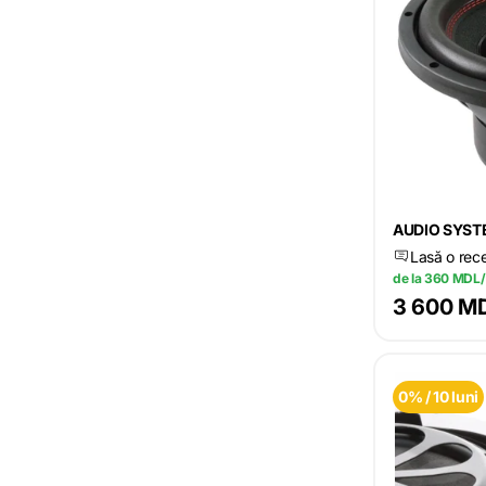
AUDIO SYST
Lasă o rec
de la 360 MDL/
3 600 M
0% / 10 luni