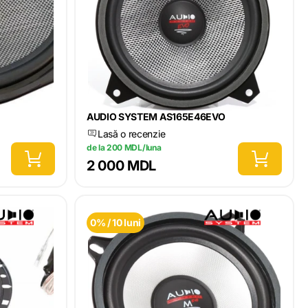
AUDIO SYSTEM AS165E46EVO
Lasă o recenzie
de la 200 MDL/luna
2 000 MDL
0% / 10 luni