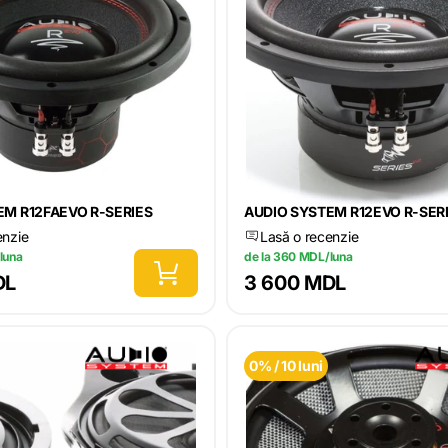
EM R12FAEVO R-SERIES
AUDIO SYSTEM R12EVO R-SER
enzie
Lasă o recenzie
luna
de la 360 MDL/luna
DL
3 600 MDL
0% / 10 luni