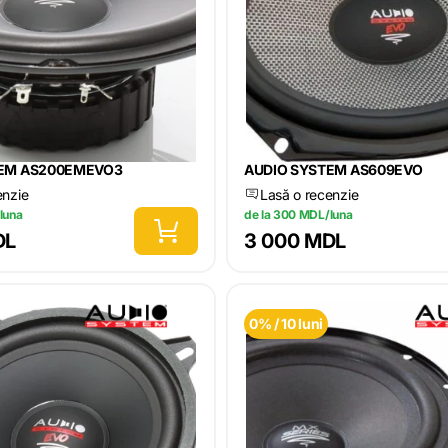
TEM AS200EMEVO3
AUDIO SYSTEM AS609EVO
enzie
Lasă o recenzie
luna
de la 300 MDL/luna
DL
3 000 MDL
0% / 10 luni