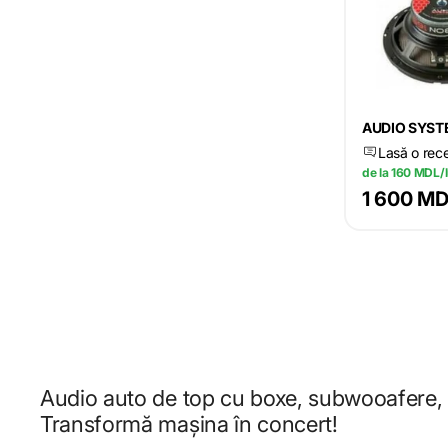
AUDIO SYST
Lasă o rec
de la 160 MDL/
1 600 M
Audio auto de top cu boxe, subwooafere, am
Transformă mașina în concert!