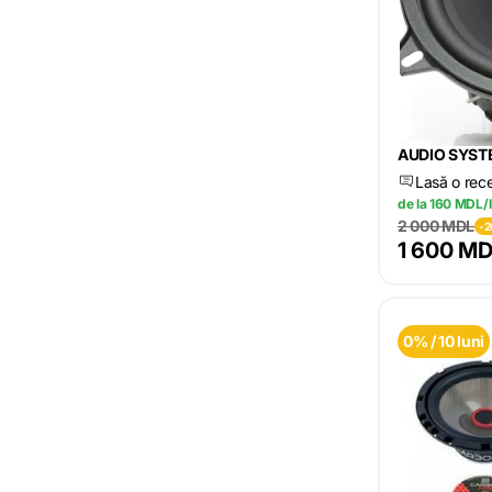
AUDIO SYST
Lasă o rec
de la 160 MDL/
2 000 MDL
-
1 600 M
0% / 10 luni