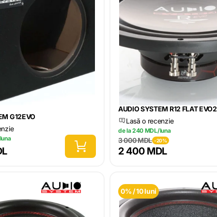
AUDIO SYSTEM R12 FLAT EVO2
EM G12EVO
Lasă o recenzie
enzie
de la 240 MDL/luna
luna
3 000 MDL
-20%
DL
2 400 MDL
0% / 10 luni