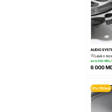
AUDIO SYST
Lasă o rec
de la 600 MDL/
6 000 M
0% / 10 luni