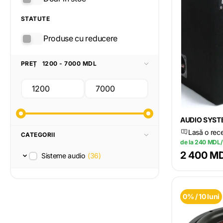
STATUTE
Produse cu reducere
PREȚ
1200 - 7000 MDL
AUDIO SYST
Lasă o rec
CATEGORII
de la 240 MDL/
2 400 M
Sisteme audio
(36)
0% / 10 luni