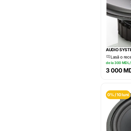
AUDIO SYS
Lasă o rec
de la 300 MDL/
3 000 M
0% / 10 luni