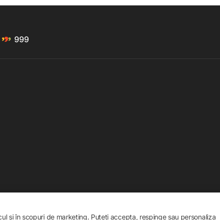
999
icul și în scopuri de marketing. Puteți accepta, respinge sau personaliza