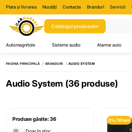
Plata și livrarea
Noutăți
Contacte
Branduri
Servicii
Catalogul produselor
Automagnitole
Sisteme audio
Alarme auto
PAGINA PRINCIPALĂ
BRANDURI
AUDIO SYSTEM
Audio System
(36 produse)
Produse găsite: 36
0% / 10 luni
Doar în stoc