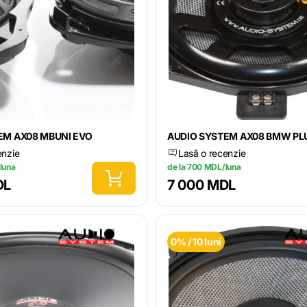
EM AX08 MBUNI EVO
AUDIO SYSTEM AX08 BMW PL
enzie
Lasă o recenzie
luna
de la 700 MDL/luna
DL
7 000 MDL
0% / 10 luni