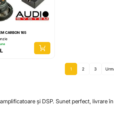
EM CARBON 165
enzie
luna
DL
1
2
3
Urm
plificatoare și DSP. Sunet perfect, livrare în