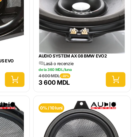
AUDIO SYSTEM AX 08 BMW EVO2
US EVO
Lasă o recenzie
de la 360 MDL/luna
4 600 MDL
-22%
3 600 MDL
0% / 10 luni