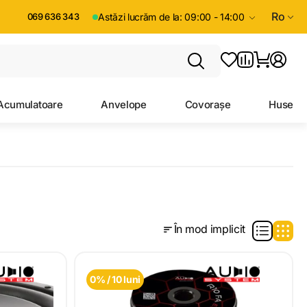
Ro
069 636 343
Astăzi lucrăm de la: 09:00 - 14:00
Acumulatoare
Anvelope
Covorașe
Huse
În mod implicit
0% / 10 luni