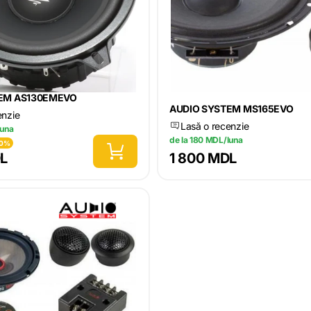
EM AS130EMEVO
AUDIO SYSTEM MS165EVO
enzie
Lasă o recenzie
luna
de la 180 MDL/luna
20%
DL
1 800 MDL