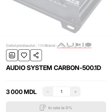
Codul produsului :
1190
Brand :
AUDIO SYSTEM CARBON-500.1D
3 000 MDL
−
+
In rate la 0%