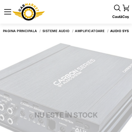
Caută
Coș
PAGINA PRINCIPALĂ
SISTEME AUDIO
AMPLIFICATOARE
AUDIO SYST
NU ESTE ÎN STOCK