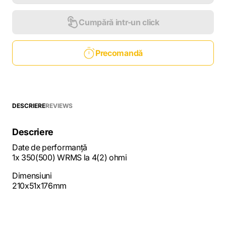
Cumpără intr-un click
Precomandă
DESCRIERE
REVIEWS
Descriere
Date de performanță
1x 350(500) WRMS la 4(2) ohmi
Dimensiuni
210x51x176mm