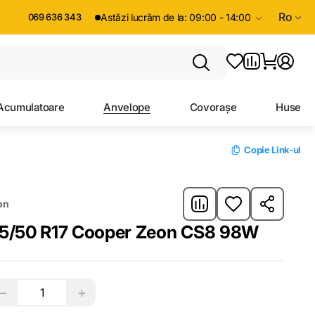
Ro
069 636 343
Astăzi lucrăm de la: 09:00 - 14:00
Acumulatoare
Anvelope
Covorașe
Huse
Copie Link-ul
on
Anvelope R-17 225/50 R17 Cooper Zeon CS8 98W
−
+