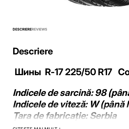
DESCRIERE
REVIEWS
Descriere
Шины R-17 225/50 R17 C
Indicele de sarcină: 98 (pân
Indicele de viteză: W (până 
Țara de fabricație: Serbia