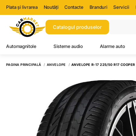
Plata și livrarea
Noutăți
Contacte
Branduri
Servicii
Catalogul produselor
Automagnitole
Sisteme audio
Alarme auto
PAGINA PRINCIPALĂ
ANVELOPE
ANVELOPE R-17 225/50 R17 COOPER