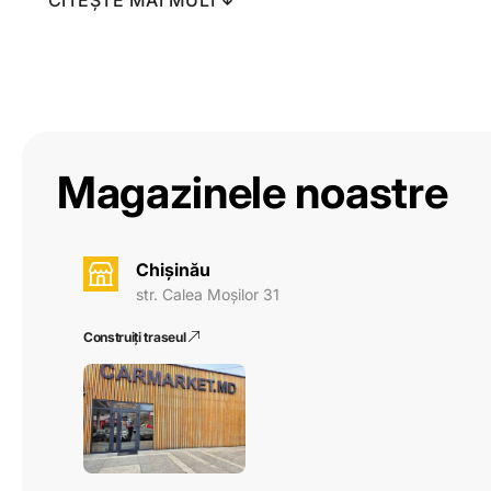
CITEȘTE MAI MULT
Magazinele noastre
Chișinău
str. Calea Moșilor 31
Construiți traseul