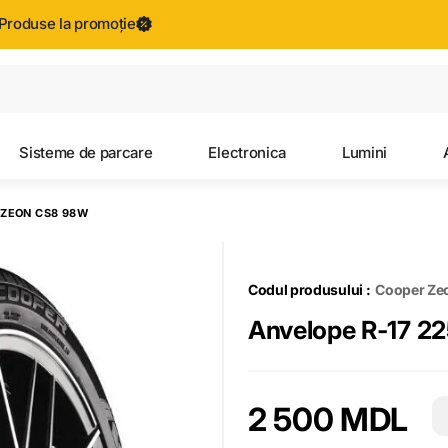
Produse la promoție
Toate rezultatele căutării [0 de produse]
Sisteme de parcare
Electronica
Lumini
 ZEON CS8 98W
Codul produsului :
Cooper Ze
2 500 MDL