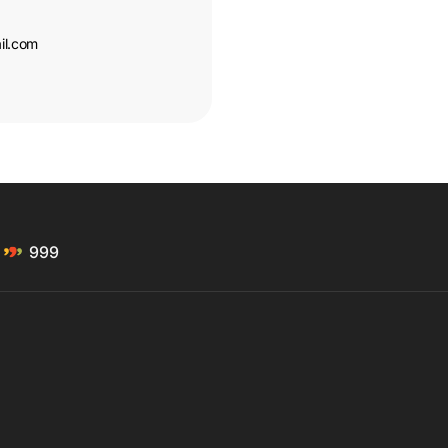
il.com
999