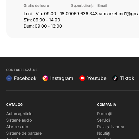
Grafic de lucru
Suport clienți
Email
Luni - Vin: 09:00 - 18:00
069 636 343
carmarket.md1@gma
Sîm: 09:00 - 14:00
Dum: 09:00 - 13:00
CONTACTEAZĂ-NE
Facebook
Instagram
Youtube
Tiktok
CATALOG
COMPANIA
Automagnitole
Promoții
Sisteme audio
Servicii
Alarme auto
Plata și livrarea
Sisteme de parcare
Noutăți