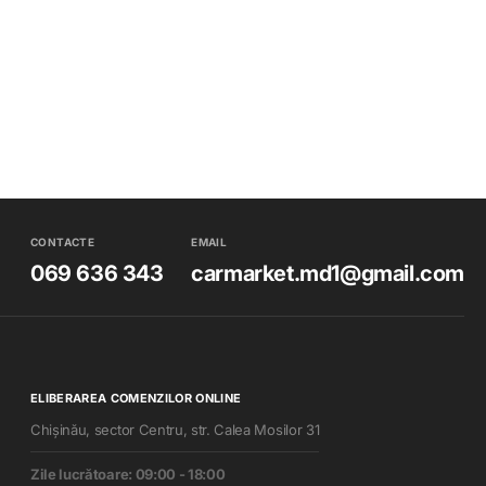
CONTACTE
EMAIL
069 636 343
carmarket.md1@gmail.com
ELIBERAREA COMENZILOR ONLINE
Chișinău, sector Centru, str. Calea Mosilor 31
Zile lucrătoare: 09:00 - 18:00