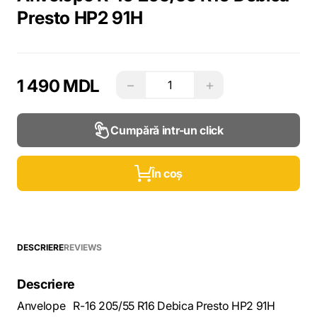
Presto HP2 91H
1 490 MDL
−
+
Cumpără intr-un click
În coș
DESCRIERE
REVIEWS
Descriere
Anvelope R-16 205/55 R16 Debica Presto HP2 91H