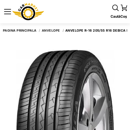
Caută
Coș
PAGINA PRINCIPALĂ
ANVELOPE
ANVELOPE R-16 205/55 R16 DEBICA P