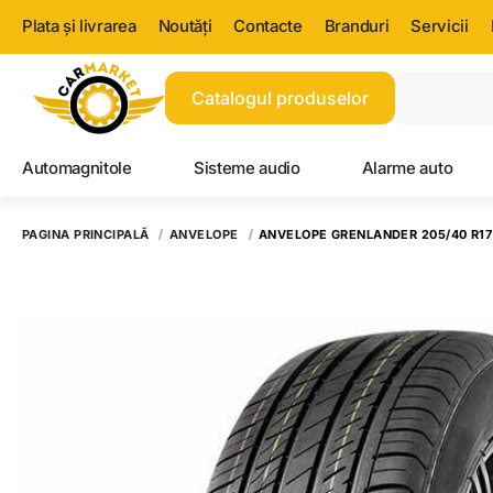
Plata și livrarea
Noutăți
Contacte
Branduri
Servicii
Catalogul produselor
Automagnitole
Sisteme audio
Alarme auto
PAGINA PRINCIPALĂ
ANVELOPE
ANVELOPE GRENLANDER 205/40 R17