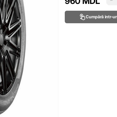
960 MDL
Cumpără intr-un