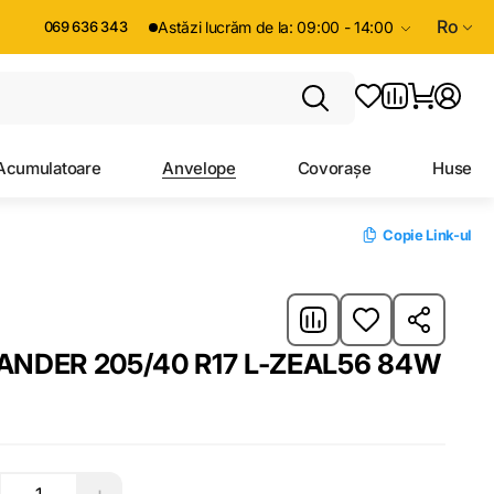
Ro
069 636 343
Astăzi lucrăm de la: 09:00 - 14:00
Acumulatoare
Anvelope
Covorașe
Huse
Copie Link-ul
ANDER 205/40 R17 L-ZEAL56 84W
+