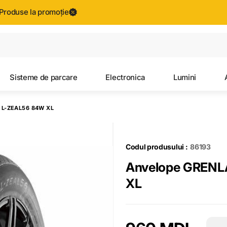
Produse la promoție
Toate rezultatele căutării [0 de produse]
Sisteme de parcare
Electronica
Lumini
 L-ZEAL56 84W XL
Codul produsului :
86193
Anvelope GRENL
XL
−