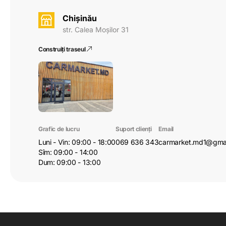
Chișinău
str. Calea Moșilor 31
Construiți traseul
Grafic de lucru
Suport clienți
Email
Luni - Vin: 09:00 - 18:00
069 636 343
carmarket.md1@gma
Sîm: 09:00 - 14:00
Dum: 09:00 - 13:00