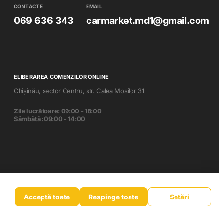
CONTACTE
EMAIL
069 636 343
carmarket.md1@gmail.com
ELIBERAREA COMENZILOR ONLINE
Chișinău, sector Centru, str. Calea Mosilor 31
Zile lucrătoare: 09:00 - 18:00
Sâmbătă: 09:00 - 14:00
Acceptă toate
Respinge toate
Setări