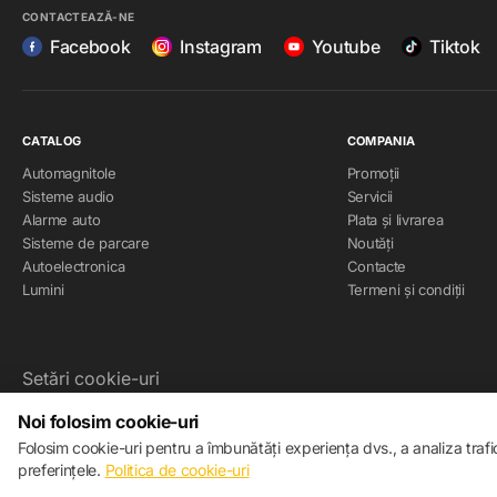
CONTACTEAZĂ-NE
Facebook
Instagram
Youtube
Tiktok
CATALOG
COMPANIA
Automagnitole
Promoții
Sisteme audio
Servicii
Alarme auto
Plata și livrarea
Sisteme de parcare
Noutăți
Autoelectronica
Contacte
Lumini
Termeni și condiții
Setări cookie-uri
Politica de cookie-uri
Noi folosim cookie-uri
Folosim cookie-uri pentru a îmbunătăți experiența dvs., a analiza traf
© 2013 – 2026 ECOM
preferințele.
Politica de cookie-uri