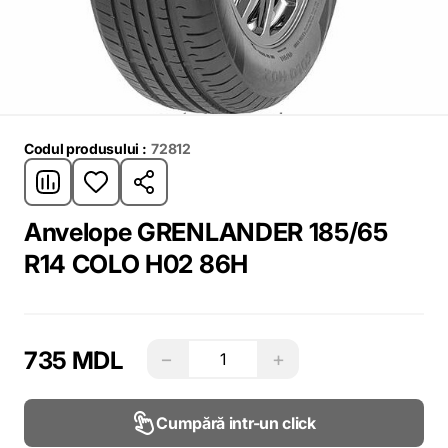
Codul produsului :
72812
Anvelope GRENLANDER 185/65
R14 COLO H02 86H
735 MDL
−
+
Cumpără intr-un click