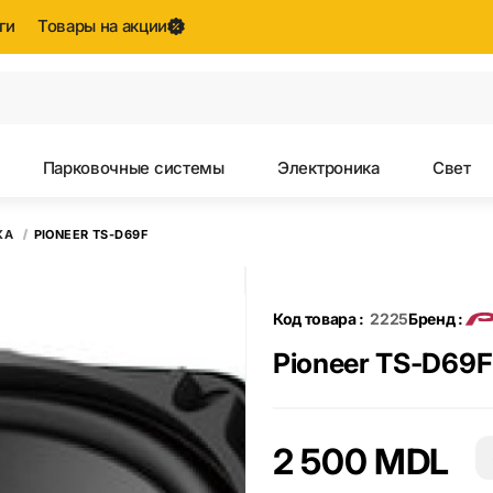
ги
Товары на акции
Все результаты поиска [0 товаров]
Парковочные системы
Электроника
Свет
КА
PIONEER TS-D69F
Код товара :
2225
Бренд :
Pioneer TS-D69F
2 500 MDL