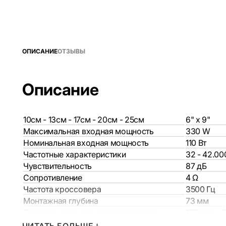
ОПИСАНИЕ
ОТЗЫВЫ
Описание
10см - 13см - 17см - 20см - 25см
6" x 9"
Максимальная входная мощность
330 W
Номинальная входная мощность
110 Вт
Частотные характеристики
32 - 42.00
Чувствительность
87 дБ
Сопротивление
4 Ω
Частота кроссовера
3500 Гц
Монтажная глубина
73 мм
Диаметр установочного отверстия
153 mm x 
Материал НЧ динамика
Диффузор 