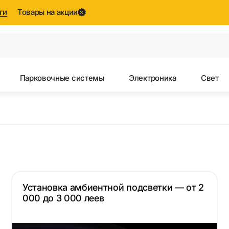
ги
Товары на акции
Все результаты поиска [0 товаров]
Парковочные системы
Электроника
Свет
Установка амбиентной подсветки — от 2
000 до 3 000 леев