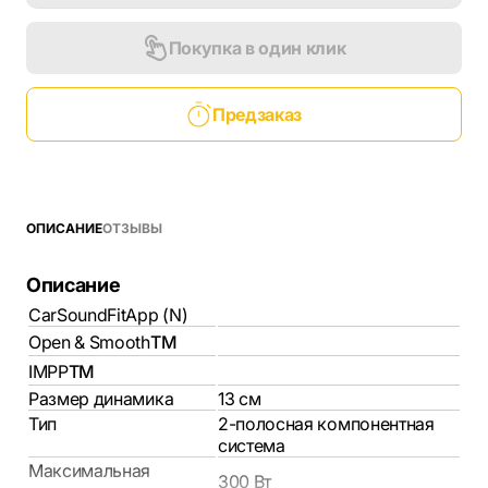
Покупка в один клик
Предзаказ
ОПИСАНИЕ
ОТЗЫВЫ
Описание
CarSoundFitApp (N)
Open & Smooth
TM
IMPP
TM
Размер динамика
13 см
Тип
2-полосная компонентная
система
Максимальная
300 Вт