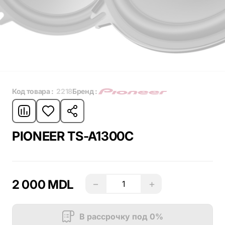
Код товара :
2218
Бренд :
PIONEER TS-A1300C
2 000 MDL
−
+
В рассрочку под 0%