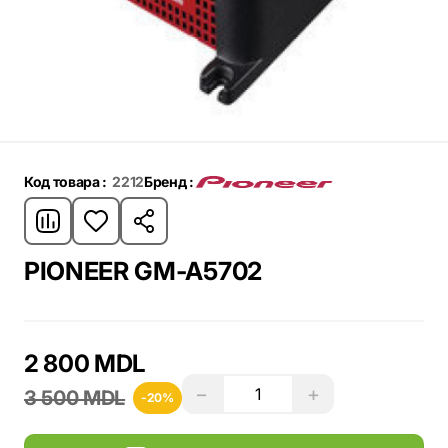
Код товара :
2212
Бренд :
PIONEER GM-A5702
2 800 MDL
−
+
3 500 MDL
-20%