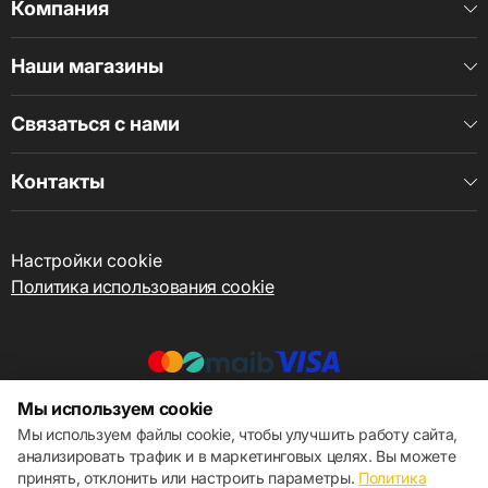
Частотные
10 Гц ~ 70 кГц (+0 дБ , -3
Компания
характеристики
дБ)
Подключения
Наши магазины
Высоковольтный выход
300 мВ - 6.5 В
Связаться с нами
Контакты
Настройки cookie
Политика использования cookie
Мы используем cookie
© 2013 – 2026 ECOM
Мы используем файлы cookie, чтобы улучшить работу сайта,
анализировать трафик и в маркетинговых целях. Вы можете
принять, отклонить или настроить параметры.
Политика