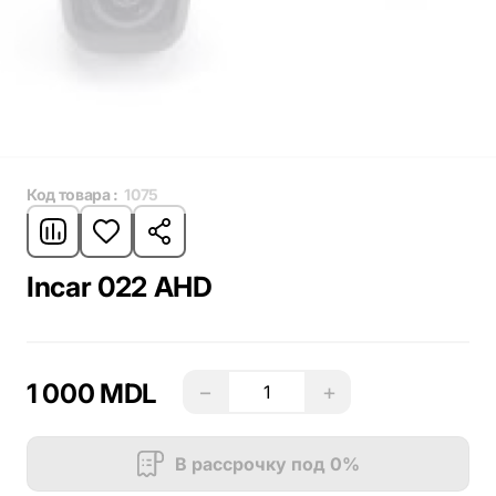
Код товара :
1075
Incar 022 AHD
1 000 MDL
−
+
В рассрочку под 0%