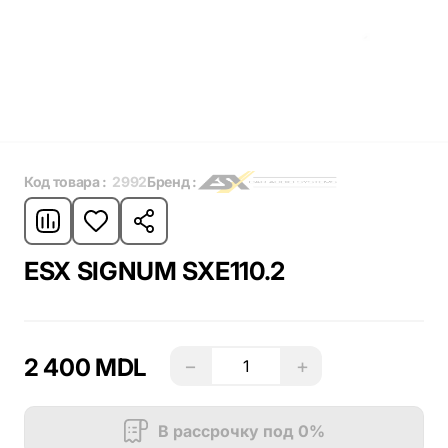
Код товара :
2992
Бренд :
ESX SIGNUM SXE110.2
2 400 MDL
−
+
В рассрочку под 0%