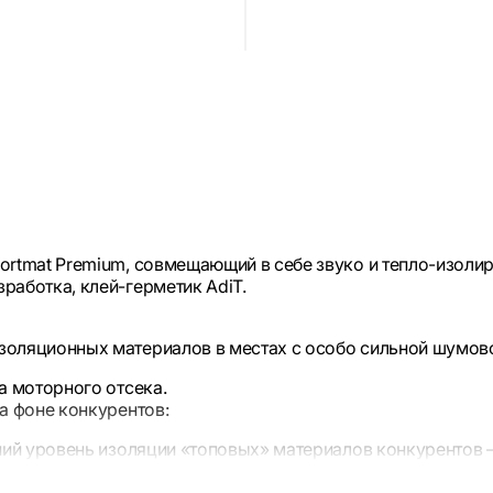
ortmat Premium, совмещающий в себе звуко и тепло-изоли
работка, клей-герметик AdiT.
оляционных материалов в местах с особо сильной шумово
а моторного отсека.
а фоне конкурентов:
й уровень изоляции «топовых» материалов конкурентов 
го материала за один «подход»)