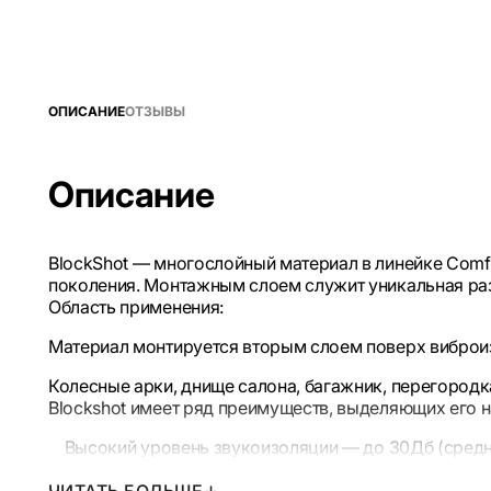
ОПИСАНИЕ
ОТЗЫВЫ
Описание
BlockShot — многослойный материал в линейке Comf
поколения. Монтажным слоем служит уникальная раз
Область применения:
Материал монтируется вторым слоем поверх виброиз
Колесные арки, днище салона, багажник, перегородк
Blockshot имеет ряд преимуществ, выделяющих его н
Высокий уровень звукоизоляции — до 30Дб (средни
Удобство и скорость монтажа (монтаж многослойно