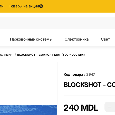
ги
Товары на акции
Все результаты поиска [0 товаров]
Парковочные системы
Электроника
Свет
ОЛЯЦИЯ
BLOCKSHOT - COMFORT MAT (500 * 700 MM)
Код товара :
2947
BLOCKSHOT - CO
240 MDL
−