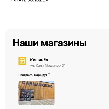
ЧИТАТЬ БОЛЬШЕ
Шасси normchassis с конусом из полипропилена 
сопротивление: 4 Ом
мощность MAX / RMS: 110/70 Вт
внешний диаметр: 165 мм
глубина установки: 61 мм
установочный Ø: 114 мм
Наши магазины
Кишинёв
ул. Каля Мошилор 31
Построить маршрут