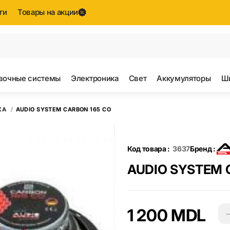
ги
Товары на акции
е результаты поиска [0 товаров]
вочные системы
Электроника
Свет
Аккумуляторы
Ш
КА
AUDIO SYSTEM CARBON 165 CO
Код товара :
3637
Бренд :
AUDIO SYSTEM 
1 200 MDL