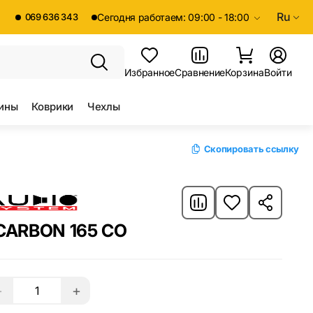
Ru
069 636 343
Сегодня работаем: 09:00 - 18:00
Избранное
Сравнение
Корзина
Войти
ины
Коврики
Чехлы
Скопировать ссылку
CARBON 165 CO
−
+