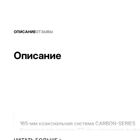
ОПИСАНИЕ
ОТЗЫВЫ
Описание
165-мм коаксиальная система CARBON-SERIES
Коаксиальная система 165 мм с неодимовым тв
диаметром 19 мм