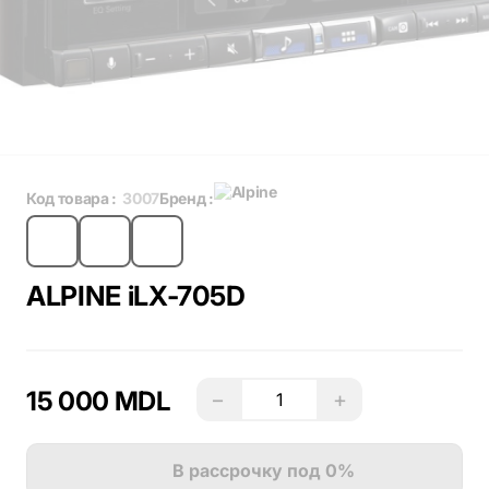
Код товара :
3007
Бренд :
ALPINE iLX-705D
15 000 MDL
−
+
В рассрочку под 0%