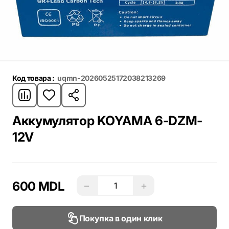
Код товара :
uqmn-20260525172038213269
Аккумулятор KOYAMA 6-DZM-
12V
600 MDL
−
+
Покупка в один клик