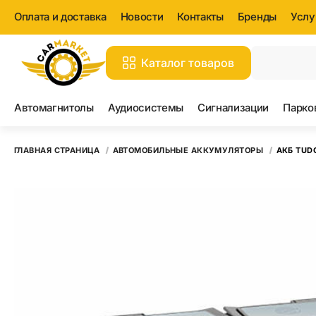
Оплата и доставка
Новости
Контакты
Бренды
Услу
Каталог товаров
Вс
Автомагнитолы
Аудиосистемы
Сигнализации
Парко
ГЛАВНАЯ СТРАНИЦА
АВТОМОБИЛЬНЫЕ АККУМУЛЯТОРЫ
АКБ TUDO