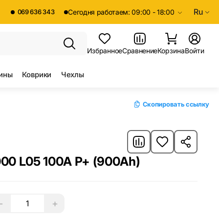
Ru
069 636 343
Сегодня работаем: 09:00 - 18:00
Избранное
Сравнение
Корзина
Войти
ины
Коврики
Чехлы
Скопировать ссылку
00 L05 100A P+ (900Ah)
−
+