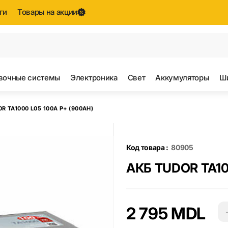
ги
Товары на акции
е результаты поиска [0 товаров]
вочные системы
Электроника
Свет
Аккумуляторы
Ш
R TA1000 L05 100A P+ (900AH)
Код товара :
80905
АКБ TUDOR TA10
2 795 MDL