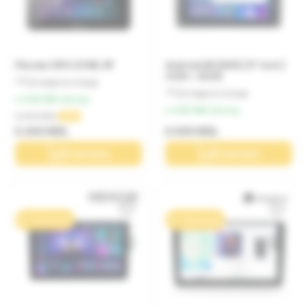
Pioneer SPH-8TAB-BT
Android 8K300S | 9" inch |
4 GB + 32GB
Оставьте отзыв
Оставьте отзыв
от 640 MDL/месяц
от 600 MDL/месяц
8 000 MDL
-20%
6 400 MDL
6 000 MDL
В корзину
В корзину
0% / 10 месяцев
0% / 10 месяцев