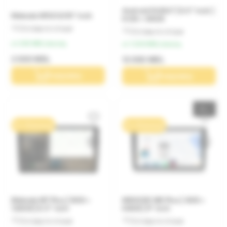
Android DUDU7 | 9.5" inch |
Mekede M150 9/10" inch
6 GB + 64GB
Оставьте отзыв
Оставьте отзыв
от 200 MDL/месяц
от 1 200 MDL/месяц
2 000 MDL
12 000 MDL
В корзину
В корзину
0% / 10 месяцев
0% / 10 месяцев
Mekede M7 Plus | 6GB +
MEKEDE M6 Plus | 4GB +
128GB | 9.5" inch
64GB | 9" inch
Оставьте отзыв
Оставьте отзыв