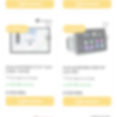
В корзину
В корзину
0% / 10 месяцев
0% / 10 месяцев
Android DUDU5 | 11.5" inch
Android M300S 2DIN 10"
| 4GB + 64 GB
inch 360
Оставьте отзыв
Оставьте отзыв
от 800 MDL/месяц
от 650 MDL/месяц
8 000 MDL
6 500 MDL
В корзину
В корзину