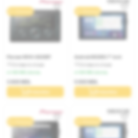
0% / 10 месяцев
0% / 10 месяцев
Pioneer MVH-S620BT
Android M300S 7" inch
Оставьте отзыв
Оставьте отзыв
от 380 MDL/месяц
от 500 MDL/месяц
3 800 MDL
5 000 MDL
В корзину
В корзину
0% / 10 месяцев
0% / 10 месяцев