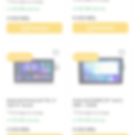
Оставьте отзыв
от 800 MDL/месяц
от 400 MDL/месяц
8 000 MDL
4 000 MDL
В корзину
В корзину
0% / 10 месяцев
0% / 10 месяцев
Android Universal T3L-2-
Android D300S | 9" inch |
32G 9" (inch)
4GB + 32GB
Оставьте отзыв
Оставьте отзыв
от 300 MDL/месяц
от 600 MDL/месяц
3 000 MDL
6 000 MDL