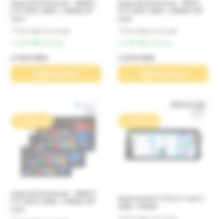
Android Universal - 9099 |
Android Universal - 9101 |
FYT 825 | 4GB + 64GB | 9"
FYT 825 | 4GB + 64GB | 10"
inch
inch
Оставьте отзыв
Оставьте отзыв
от 400 MDL/месяц
от 300 MDL/месяц
4 000 MDL
3 000 MDL
В корзину
В корзину
0% / 10 месяцев
0% / 10 месяцев
Android Universal - 9090 |
Android S4-C | 12.3" inch |
FYT 825 | 4GB + 64GB | 10"
4GB + 64GB
inch
Оставьте отзыв