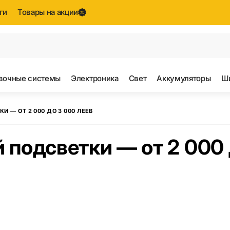
ги
Товары на акции
е результаты поиска [0 товаров]
вочные системы
Электроника
Свет
Аккумуляторы
Ш
 — ОТ 2 000 ДО 3 000 ЛЕЕВ
 подсветки — от 2 000 