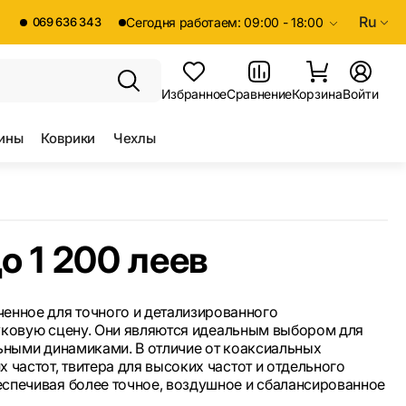
Ru
069 636 343
Сегодня работаем: 09:00 - 18:00
Избранное
Сравнение
Корзина
Войти
ины
Коврики
Чехлы
о 1 200 леев
енное для точного и детализированного
вуковую сцену. Они являются идеальным выбором для
ьными динамиками. В отличие от коаксиальных
частот, твитера для высоких частот и отдельного
спечивая более точное, воздушное и сбалансированное