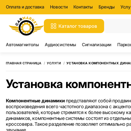
Оплата и доставка
Новости
Контакты
Бренды
Услу
Каталог товаров
Вс
Автомагнитолы
Аудиосистемы
Сигнализации
Парко
ГЛАВНАЯ СТРАНИЦА
УСЛУГИ
УСТАНОВКА КОМПОНЕНТНЫХ ДИНАМИ
Установка компонентн
Компонентные динамики
представляют собой продвину
воспроизведения всего частотного диапазона с акценто
пользователей, которые стремятся к более высокому к
динамиков, компонентные системы состоят из отдельных
кроссовера. Такое разделение позволяет оптимально р
звучание.