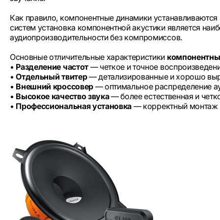
Как правило, компонентные динамики устанавливаются
систем установка компонентной акустики является наи
аудиопроизводительности без компромиссов.
Основные отличительные характеристики
компонентны
•
Разделение частот
— четкое и точное воспроизведение
•
Отдельный твитер
— детализированные и хорошо выр
•
Внешний кроссовер
— оптимальное распределение а
•
Высокое качество звука
— более естественная и четк
•
Профессиональная установка
— корректный монтаж и