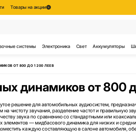
ги
Товары на акции
е результаты поиска [0 товаров]
вочные системы
Электроника
Свет
Аккумуляторы
Ш
КОВ ОТ 800 ДО 1 200 ЛЕЕВ
ых динамиков от 800 д
тое решение для автомобильных аудиосистем, предназнач
м на чистоту звучания, разделение частот и правильную з
ачеству звука по сравнению со стандартными или коаксиал
 элементов — мидбасового динамика для низких и средних 
азместить каждую составляющую в салоне автомобиля, обе