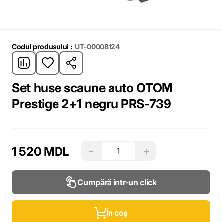
Codul produsului :
UT-00008124
Set huse scaune auto OTOM
Prestige 2+1 negru PRS-739
1 520 MDL
−
+
Cumpără intr-un click
În coș