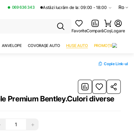
Ro
069 636 343
Astăzi lucrăm de la: 09:00 - 18:00
Favorite
Compară
Coș
Logare
ANVELOPE
COVORAȘE AUTO
HUSE AUTO
PROMOȚII
Copie Link-ul
Set Huse auto Piele Premium Bentley.Culori diverse
−
+