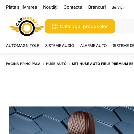
Plata și livrarea
Noutăți
Contacte
Branduri
Servicii
Catalogul produselor
AUTOMAGNITOLE
SISTEME AUDIO
ALARME AUTO
SISTEME D
PAGINA PRINCIPALĂ
HUSE AUTO
SET HUSE AUTO PIELE PREMIUM BE