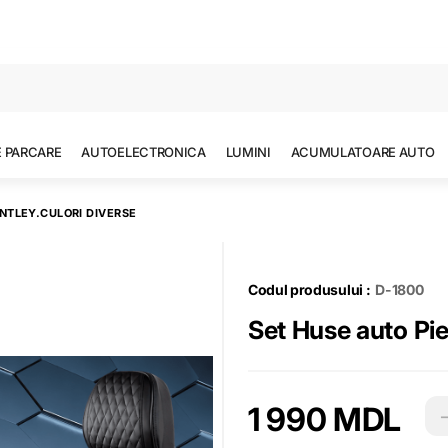
Toate rezultatele căutării [0 de produse]
E PARCARE
AUTOELECTRONICA
LUMINI
ACUMULATOARE AUTO
NTLEY.CULORI DIVERSE
Codul produsului :
D-1800
1 990 MDL