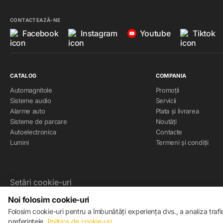
CONTACTEAZĂ-NE
Facebook
Instagram
Youtube
Tiktok
CATALOG
COMPANIA
Automagnitole
Promoții
Sisteme audio
Servicii
Alarme auto
Plata și livrarea
Sisteme de parcare
Noutăți
Autoelectronica
Contacte
Lumini
Termeni și condiții
Setări cookie-uri
Politica de cookie-uri
Noi folosim cookie-uri
Folosim cookie-uri pentru a îmbunătăți experiența dvs., a analiza traf
© 2013 – 2026 ECOM
preferințele.
Politica de cookie-uri