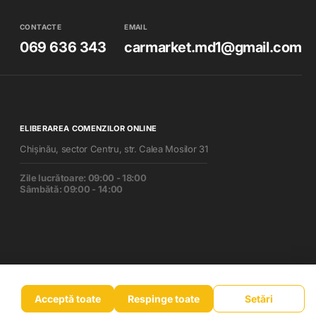
CONTACTE
EMAIL
069 636 343
carmarket.md1@gmail.com
ELIBERAREA COMENZILOR ONLINE
Chișinău, sector Centru, str. Calea Mosilor 31
Zile lucrătoare: 09:00 - 18:00
Sâmbătă: 09:00 - 14:00
Acceptă toate
Respinge toate
Setări