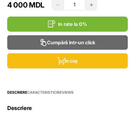
4 000 MDL
−
+
In rate la 0%
Cumpără intr-un click
În coș
DESCRIERE
CARACTERISTICI
REVIEWS
Descriere