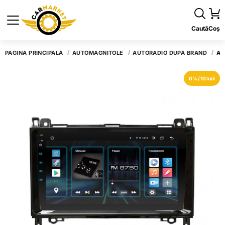
Caută
Coș
PAGINA PRINCIPALĂ
AUTOMAGNITOLE
AUTORADIO DUPĂ BRAND
AN
0% / 10 luni