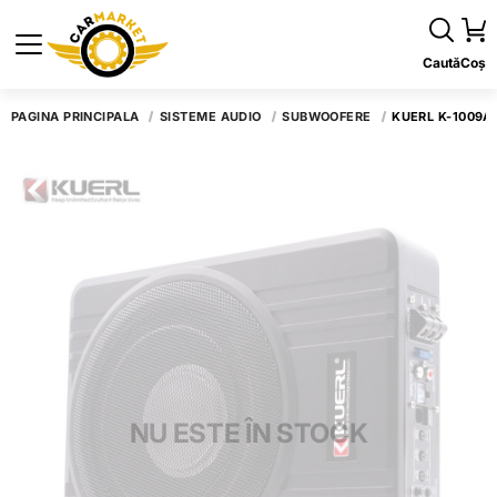
Caută
Coș
PAGINA PRINCIPALĂ
SISTEME AUDIO
SUBWOOFERE
KUERL K-1009A
NU ESTE ÎN STOCK