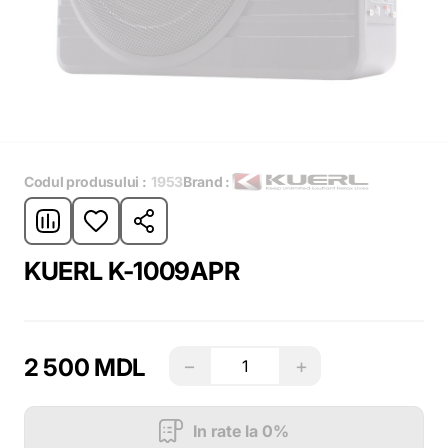
Codul produsului :
1953
Brand :
KUERL K-1009APR
2 500 MDL
−
+
In rate la 0%