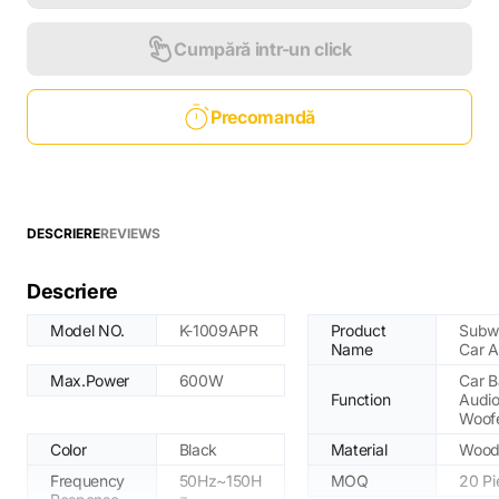
Cumpără intr-un click
Precomandă
DESCRIERE
REVIEWS
Descriere
Model NO.
K-1009APR
Product
Subw
Name
Car A
Max.Power
600W
Car B
Function
Audi
Woof
Color
Black
Material
Wood
Frequency
50Hz~150H
MOQ
20 Pi