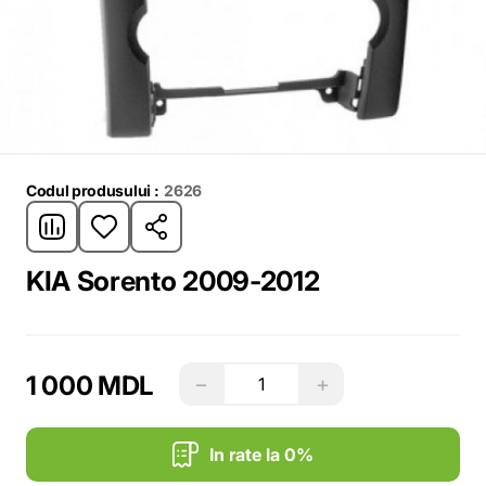
Codul produsului :
2626
KIA Sorento 2009-2012
1 000 MDL
−
+
In rate la 0%