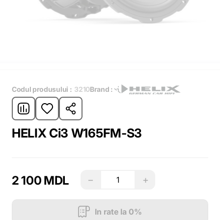
Codul produsului :
3210
Brand :
HELIX Ci3 W165FM-S3
2 100 MDL
−
+
In rate la 0%