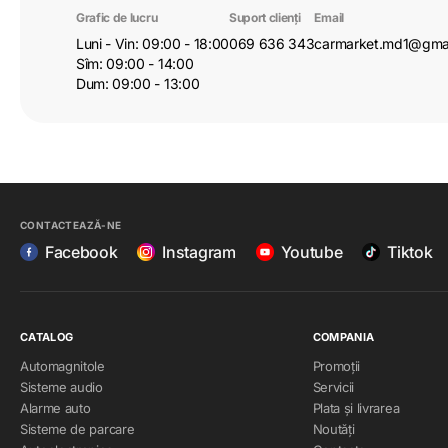
Grafic de lucru
Suport clienți
Email
Proiectat pentru adaptoarele FlexMount165 și FlexMount20 
Luni - Vin: 09:00 - 18:00
069 636 343
carmarket.md1@gma
de montare ale vehiculului
Sîm: 09:00 - 14:00
Dum: 09:00 - 13:00
CONTACTEAZĂ-NE
Facebook
Instagram
Youtube
Tiktok
CATALOG
COMPANIA
Automagnitole
Promoții
Sisteme audio
Servicii
Alarme auto
Plata și livrarea
Sisteme de parcare
Noutăți