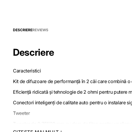
DESCRIERE
REVIEWS
Descriere
Caracteristici
Kit de difuzoare de performanță în 2 căi care combină o ca
Eficiență ridicată și tehnologie de 2 ohmi pentru putere m
Conectori inteligenți de calitate auto pentru o instalar
Tweeter
Tweeter de 0,75”/20 mm cu dom de titan pentru un răspuns