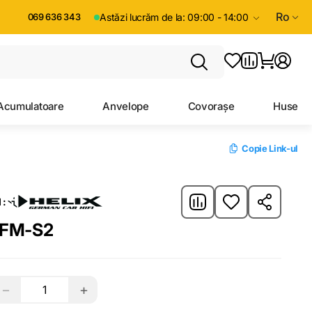
Ro
069 636 343
Astăzi lucrăm de la: 09:00 - 14:00
Acumulatoare
Anvelope
Covorașe
Huse
Copie Link-ul
 :
2FM-S2
−
+