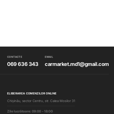
rofesională și optimizată acustic în locațiile originale
CONTACTE
EMAIL
069 636 343
carmarket.md1@gmail.com
ELIBERAREA COMENZILOR ONLINE
Chișinău, sector Centru, str. Calea Mosilor 31
Zile lucrătoare: 09:00 - 18:00