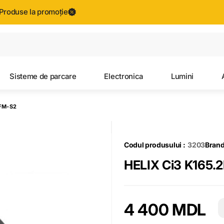
Produse la promoție
Toate rezultatele căutării [0 de produse]
Sisteme de parcare
Electronica
Lumini
2FM-S2
Codul produsului :
3203
Brand
HELIX Ci3 K165.
4 400 MDL