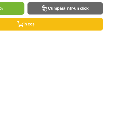
Cumpără intr-un click
0%
În coș