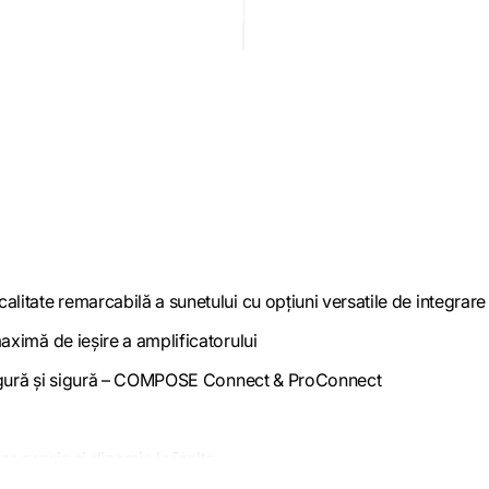
litate remarcabilă a sunetului cu opțiuni versatile de integrare 
aximă de ieșire a amplificatorului
e sigură și sigură – COMPOSE Connect & ProConnect
 precis și dinamic la înalte