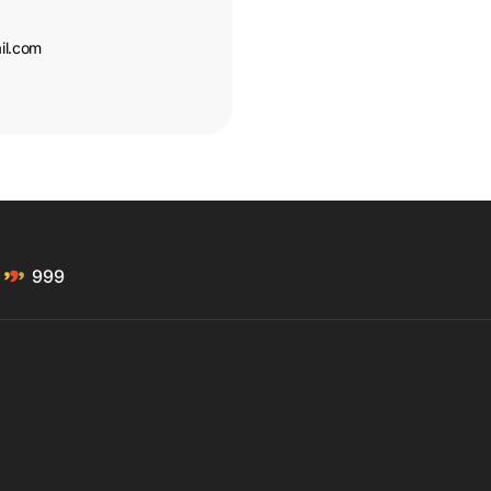
specifice mașinii disponibile opțional, care permit o integrare p
il.com
999