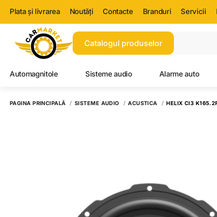
Plata și livrarea
Noutăți
Contacte
Branduri
Servicii
Catalogul produselor
Automagnitole
Sisteme audio
Alarme auto
PAGINA PRINCIPALĂ
SISTEME AUDIO
ACUSTICA
HELIX CI3 K165.