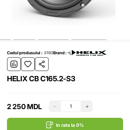
Codul produsului :
3193
Brand :
HELIX CB C165.2-S3
2 250 MDL
−
+
In rate la 0%