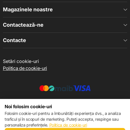
Integrat cu panta de 6 dB
Magazinele noastre
Contactează-ne
Contacte
Setări cookie-uri
Politica de cookie-uri
© 2013 – 2026 ECOM
Noi folosim cookie-uri
Folosim cookie-uri pentru a îmbunătăți experiența dvs., a analiza
traficul și în scopuri de marketing. Puteți accepta, respinge sau
personaliza preferințele.
Politica de cookie-uri