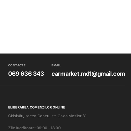
CONTACTE
EMAIL
069 636 343
carmarket.md1@gmail.com
ELIBERAREA COMENZILOR ONLINE
Chișinău, sector Centru, str. Calea Mosilor 31
Zile lucrătoare: 09:00 - 18:00