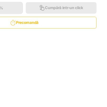
Cumpără intr-un click
0%
Precomandă