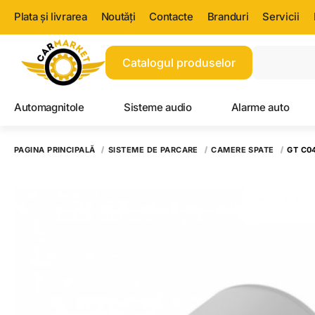
Plata și livrarea
Noutăți
Contacte
Branduri
Servicii
Catalogul produselor
Automagnitole
Sisteme audio
Alarme auto
PAGINA PRINCIPALĂ
SISTEME DE PARCARE
CAMERE SPATE
GT C0