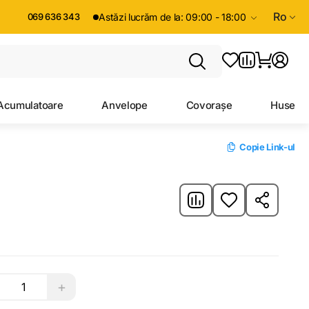
Ro
069 636 343
Astăzi lucrăm de la: 09:00 - 18:00
Acumulatoare
Anvelope
Covorașe
Huse
Copie Link-ul
+