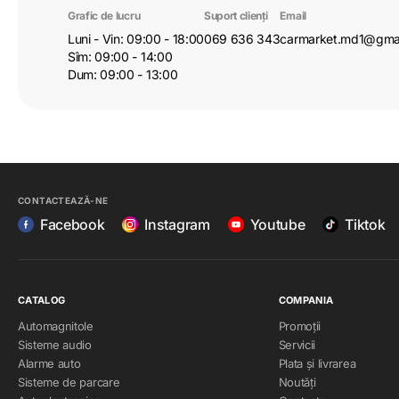
Grafic de lucru
Suport clienți
Email
Luni - Vin: 09:00 - 18:00
069 636 343
carmarket.md1@gma
Sîm: 09:00 - 14:00
Dum: 09:00 - 13:00
CONTACTEAZĂ-NE
Facebook
Instagram
Youtube
Tiktok
CATALOG
COMPANIA
Automagnitole
Promoții
Sisteme audio
Servicii
Alarme auto
Plata și livrarea
Sisteme de parcare
Noutăți