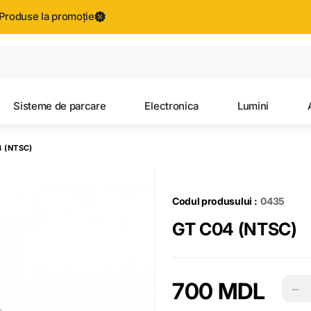
Produse la promoție
Toate rezultatele căutării [0 de produse]
Sisteme de parcare
Electronica
Lumini
4 (NTSC)
Codul produsului :
0435
GT C04 (NTSC)
700 MDL
−