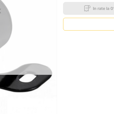
In rate la 
K