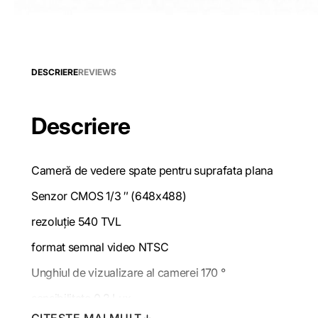
DESCRIERE
REVIEWS
Descriere
Cameră de vedere spate pentru suprafata plana
Senzor CMOS 1/3 ″ (648x488)
rezoluție 540 TVL
format semnal video NTSC
Unghiul de vizualizare al camerei 170 °
sensibilitate 0,2 Lux