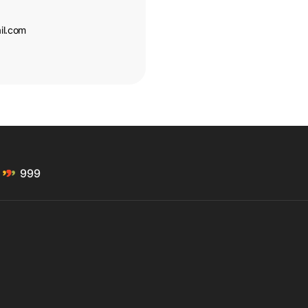
il.com
999