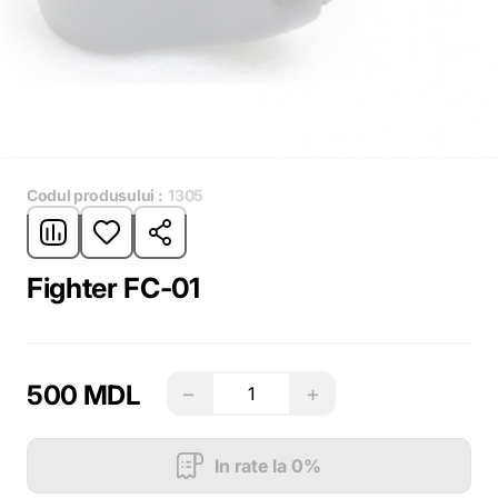
Codul produsului :
1305
Fighter FC-01
500 MDL
−
+
In rate la 0%