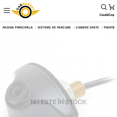
Caută
Coș
PAGINA PRINCIPALĂ
SISTEME DE PARCARE
CAMERE SPATE
FIGHTER
NU ESTE ÎN STOCK