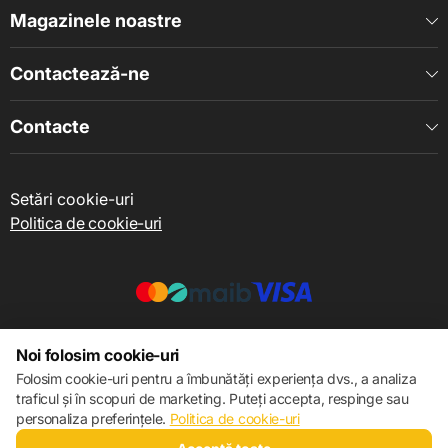
Consum curent - 120 mA
Magazinele noastre
Temperatura de lucru - -20 ° С ~ + 60 ° С
Contactează-ne
Temperatura de păstrare - -40 ° C ~ + 85 ° C
Set complet standard
Contacte
aparat foto
Setări cookie-uri
Politica de cookie-uri
Cabluri de conectare (cablu de extensie RCA 6m)
Piuliță de fixare
Instrucțiuni de conectare
Card de garantie
© 2013 – 2026 ECOM
Noi folosim cookie-uri
Folosim cookie-uri pentru a îmbunătăți experiența dvs., a analiza
traficul și în scopuri de marketing. Puteți accepta, respinge sau
personaliza preferințele.
Politica de cookie-uri