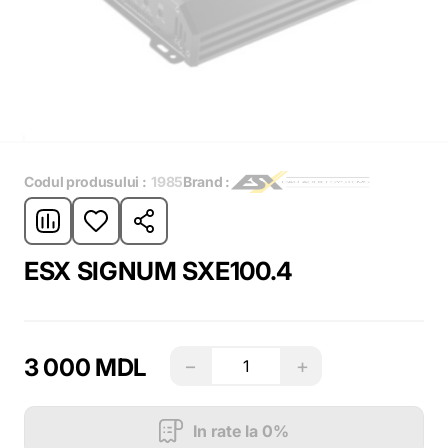
Codul produsului :
1985
Brand :
ESX SIGNUM SXE100.4
3 000 MDL
−
+
In rate la 0%