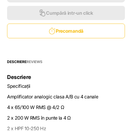
Cumpără intr-un click
Precomandă
DESCRIERE
REVIEWS
Descriere
Specificații
Amplificator analogic clasa A/B cu 4 canale
4 x 65/100 W RMS @ 4/2 Ω
2 x 200 W RMS în punte la 4 Ω
2 x HPF 10-250 Hz