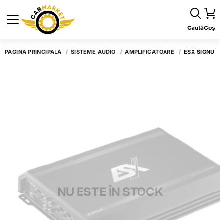
Caută
Coș
PAGINA PRINCIPALĂ
SISTEME AUDIO
AMPLIFICATOARE
ESX SIGNUM
NU ESTE ÎN STOCK