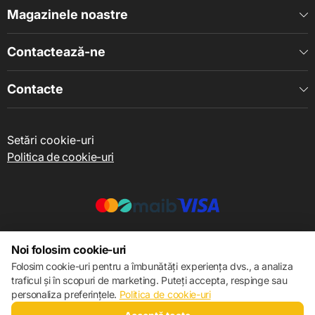
aparat foto
Magazinele noastre
Matricea
Contactează-ne
SONY IMX415 8 MP
Unghi de vedere
Contacte
140 ° (diagonală)
Mod de noapte
Setări cookie-uri
Politica de cookie-uri
există
Funcția WDR
există
Mod foto
© 2013 – 2026 ECOM
Noi folosim cookie-uri
există
Folosim cookie-uri pentru a îmbunătăți experiența dvs., a analiza
traficul și în scopuri de marketing. Puteți accepta, respinge sau
Materialul obiectivului
personaliza preferințele.
Politica de cookie-uri