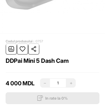
Codul produsului :
0757
DDPai Mini 5 Dash Cam
4 000 MDL
−
+
In rate la 0%