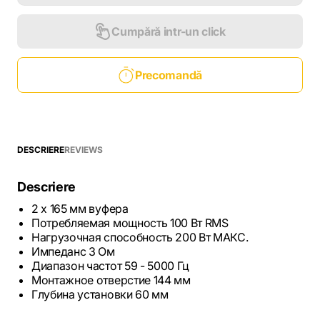
Cumpără intr-un click
Precomandă
DESCRIERE
REVIEWS
Descriere
2 х 165 мм вуфера
Потребляемая мощность 100 Вт RMS
Нагрузочная способность 200 Вт МАКС.
Импеданс 3 Ом
Диапазон частот ​59 - 5000 Гц
Монтажное отверстие 144 мм
Глубина установки 60 мм