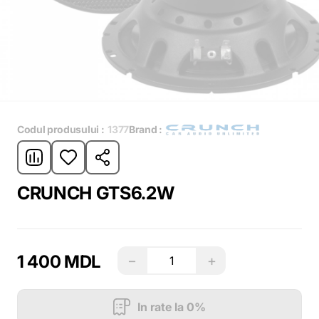
Codul produsului :
1377
Brand :
CRUNCH GTS6.2W
1 400 MDL
−
+
In rate la 0%