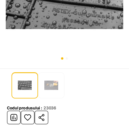
Codul produsului :
23036