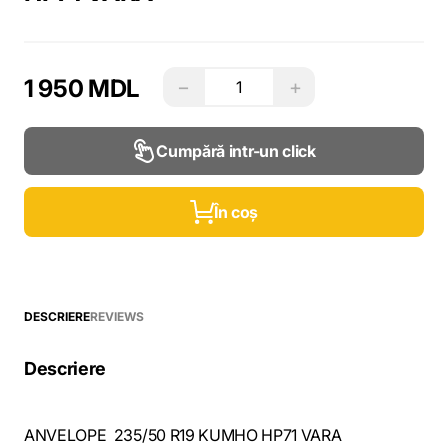
1 950 MDL
−
+
Cumpără intr-un click
În coș
DESCRIERE
REVIEWS
Descriere
ANVELOPE 235/50 R19 KUMHO HP71 VARA