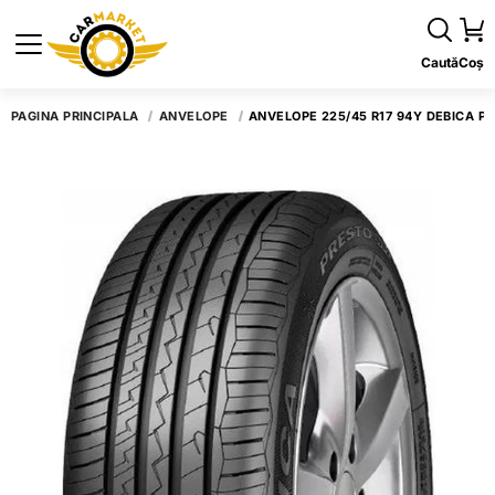
Caută
Coș
PAGINA PRINCIPALĂ
ANVELOPE
ANVELOPE 225/45 R17 94Y DEBICA P