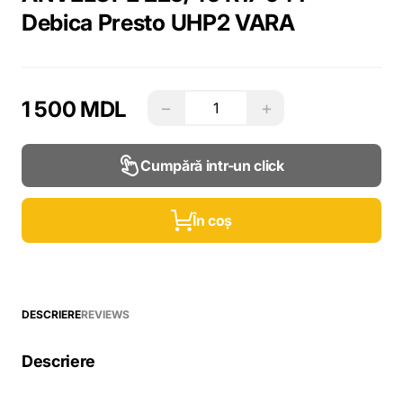
Debica Presto UHP2 VARA
1 500 MDL
−
+
Cumpără intr-un click
În coș
DESCRIERE
REVIEWS
Descriere