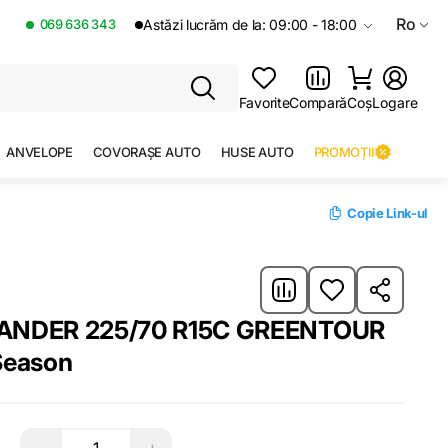
Ro
069 636 343
Astăzi lucrăm de la: 09:00 - 18:00
Favorite
Compară
Coș
Logare
ANVELOPE
COVORAȘE AUTO
HUSE AUTO
PROMOȚII
Copie Link-ul
ANDER 225/70 R15C GREENTOUR
 Season
−
+