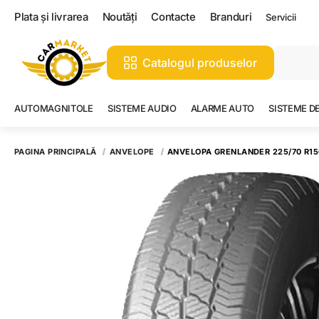
Plata și livrarea
Noutăți
Contacte
Branduri
Servicii
Catalogul produselor
AUTOMAGNITOLE
SISTEME AUDIO
ALARME AUTO
SISTEME D
PAGINA PRINCIPALĂ
ANVELOPE
ANVELOPA GRENLANDER 225/70 R15C