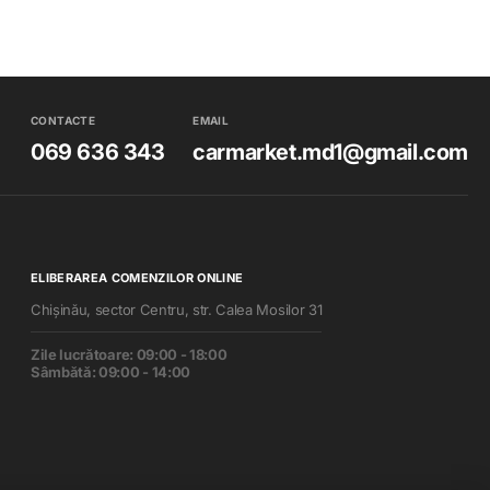
CONTACTE
EMAIL
069 636 343
carmarket.md1@gmail.com
ELIBERAREA COMENZILOR ONLINE
Chișinău, sector Centru, str. Calea Mosilor 31
Zile lucrătoare: 09:00 - 18:00
Sâmbătă: 09:00 - 14:00