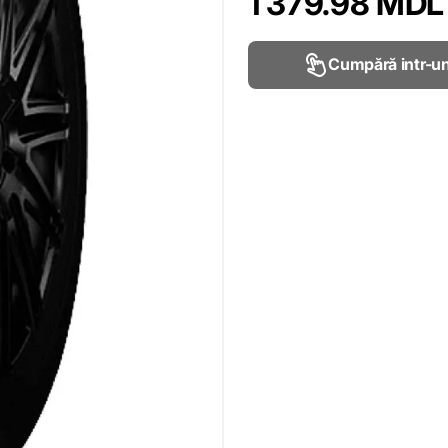
1 379.98 MDL
Cumpără intr-un