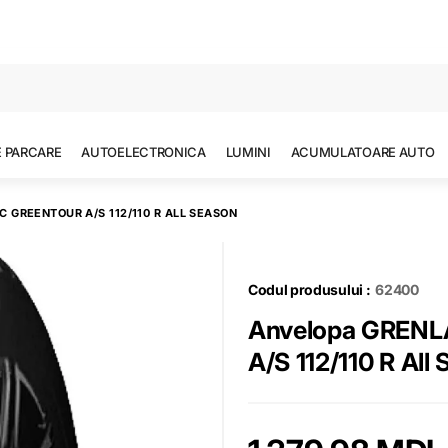
Toate rezultatele căutării [0 de produse]
E PARCARE
AUTOELECTRONICA
LUMINI
ACUMULATOARE AUTO
 GREENTOUR A/S 112/110 R ALL SEASON
Codul produsului :
62400
Anvelopa GRENL
A/S 112/110 R All