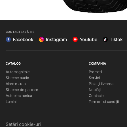
CONTACTEAZĂ-NE
Facebook
Instagram
Youtube
Tiktok
CATALOG
COMPANIA
Automagnitole
Promoții
Sisteme audio
Servicii
Alarme auto
Plata și livrarea
Sisteme de parcare
Noutăți
Autoelectronica
Contacte
Lumini
Termeni și condiții
Setări cookie-uri