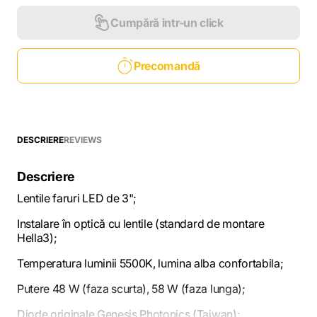
Cumpără intr-un click
Precomandă
DESCRIERE
REVIEWS
Descriere
Lentile faruri LED de 3";
Instalare în optică cu lentile (standard de montare
Hella3);
Temperatura luminii 5500K, lumina alba confortabila;
Putere 48 W (faza scurta), 58 W (faza lunga);
Diode originale Genesis Photonics (Taiwan);