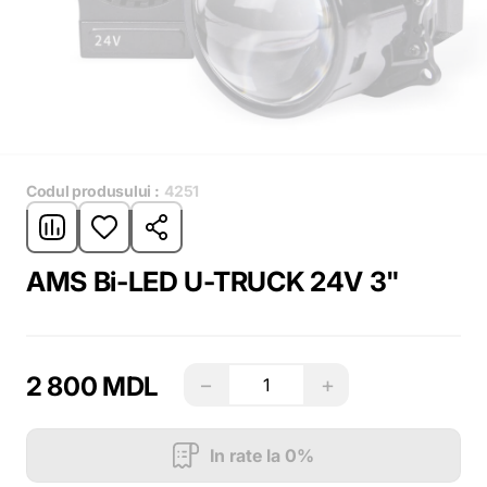
Codul produsului :
4251
AMS Bi-LED U-TRUCK 24V 3"
2 800 MDL
−
+
In rate la 0%