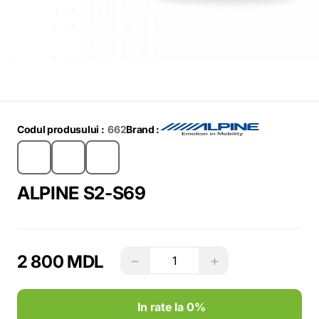
Codul produsului :
662
Brand :
ALPINE S2-S69
2 800 MDL
−
+
In rate la 0%