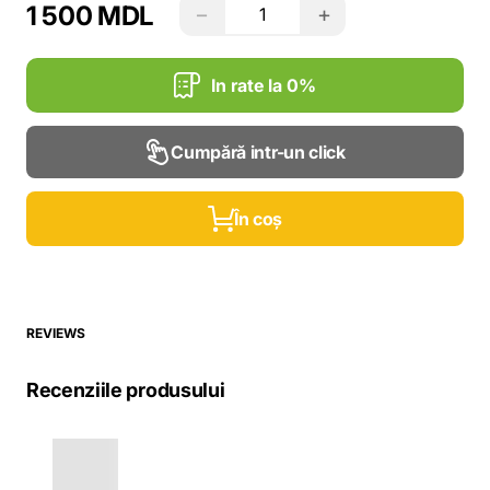
1 500 MDL
−
+
In rate la 0%
Cumpără intr-un click
În coș
REVIEWS
Recenziile produsului