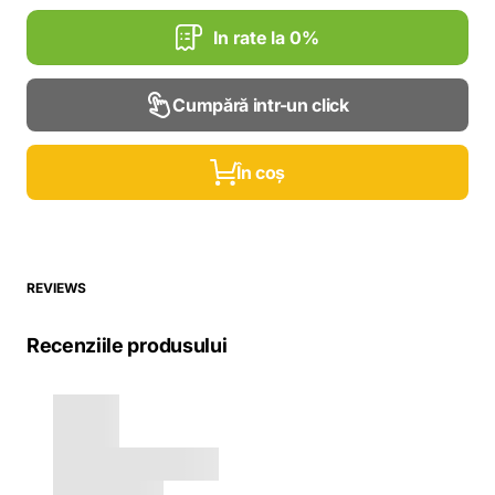
In rate la 0%
Cumpără intr-un click
În coș
REVIEWS
Recenziile produsului