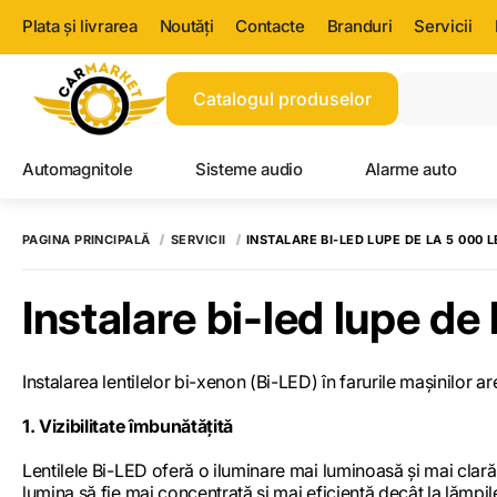
Plata și livrarea
Noutăți
Contacte
Branduri
Servicii
Catalogul produselor
Automagnitole
Sisteme audio
Alarme auto
PAGINA PRINCIPALĂ
SERVICII
INSTALARE BI-LED LUPE DE LA 5 000 L
Instalare bi-led lupe de 
Instalarea lentilelor bi-xenon (Bi-LED) în farurile mașinilor a
1. Vizibilitate îmbunătățită
Lentilele Bi-LED oferă o iluminare mai luminoasă și mai clară,
lumina să fie mai concentrată și mai eficientă decât la lămpil