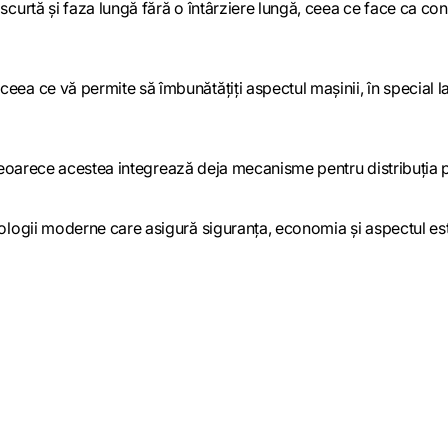
scurtă și faza lungă fără o întârziere lungă, ceea ce face ca con
ea ce vă permite să îmbunătățiți aspectul mașinii, în special l
r, deoarece acestea integrează deja mecanisme pentru distribuția 
ologii moderne care asigură siguranța, economia și aspectul este