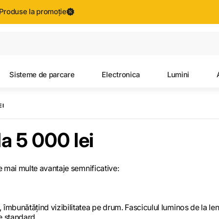
Produse la promoție
Toate rezultatele căutării [0 de produse]
Sisteme de parcare
Electronica
Lumini
EI
la 5 000 lei
re mai multe avantaje semnificative:
 îmbunătățind vizibilitatea pe drum. Fasciculul luminos de la len
e standard.