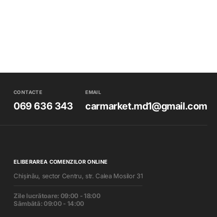
CONTACTE
EMAIL
069 636 343
carmarket.md1@gmail.com
ELIBERAREA COMENZILOR ONLINE
Chișinău, sector Centru, str. Calea Mosilor 31
Zile lucrătoare: 09:00 - 18:00
Sâmbătă: 09:00 - 14:00