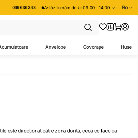
Ro
069 636 343
Astăzi lucrăm de la: 09:00 - 14:00
Acumulatoare
Anvelope
Covorașe
Huse
tile este direcționat către zona dorită, ceea ce face ca