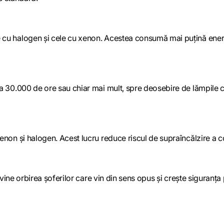
u halogen și cele cu xenon. Acestea consumă mai puțină energie
a 30.000 de ore sau chiar mai mult, spre deosebire de lămpile 
non și halogen. Acest lucru reduce riscul de supraîncălzire a co
evine orbirea șoferilor care vin din sens opus și crește siguranț