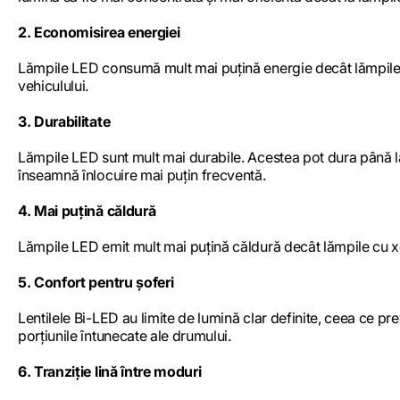
2. Economisirea energiei
Lămpile LED consumă mult mai puțină energie decât lămpile c
vehiculului.
3. Durabilitate
Lămpile LED sunt mult mai durabile. Acestea pot dura până l
înseamnă înlocuire mai puțin frecventă.
4. Mai puțină căldură
Lămpile LED emit mult mai puțină căldură decât lămpile cu xe
5. Confort pentru șoferi
Lentilele Bi-LED au limite de lumină clar definite, ceea ce pr
porțiunile întunecate ale drumului.
6. Tranziție lină între moduri