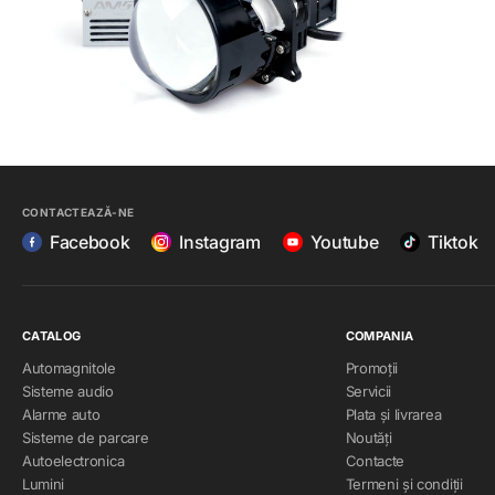
CONTACTEAZĂ-NE
Facebook
Instagram
Youtube
Tiktok
CATALOG
COMPANIA
Automagnitole
Promoții
Sisteme audio
Servicii
Alarme auto
Plata și livrarea
Sisteme de parcare
Noutăți
Autoelectronica
Contacte
Lumini
Termeni și condiții