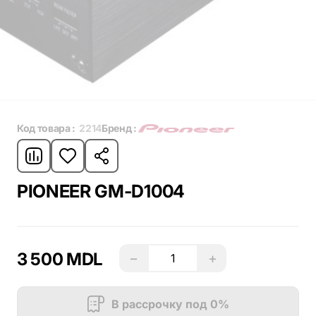
Код товара :
2214
Бренд :
PIONEER GM-D1004
3 500 MDL
−
+
В рассрочку под 0%