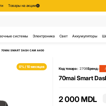
ги
Товары на акции
е результаты поиска [0 товаров]
вочные системы
Электроника
Свет
Аккумуляторы
Ш
70MAI SMART DASH CAM A400
0% / 10 месяцев
Код товара :
2708
Бренд :
70mai Smart Da
2 000 MDL