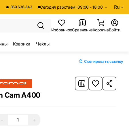
Ru
069 636 343
Сегодня работаем: 09:00 - 18:00
Избранное
Сравнение
Корзина
Войти
ины
Коврики
Чехлы
Скопировать ссылку
sh Cam A400
−
+